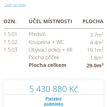
Zpět na výběr
OZN.
ÚČEL MÍSTNOSTI
PLOCHA
1.5.01
Předsíň
2
3.7m
1.5.02
Koupelna + WC
2
4.4m
1.5.03
Obývací pokoj + KK
2
19.1m
Plocha příček
2
1.8m
Plocha celkem
2
29.0m
5 430 880 Kč
Platební
podmínky