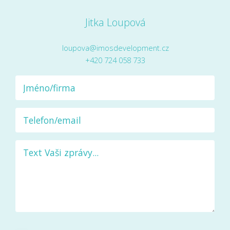
Jitka Loupová
loupova@imosdevelopment.cz
+420 724 058 733