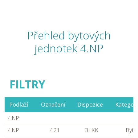
Přehled bytových
jednotek 4.NP
FILTRY
Podlaží
Označení
Dispozice
Kategor
4.NP
4.NP
4.21
3+KK
Byt