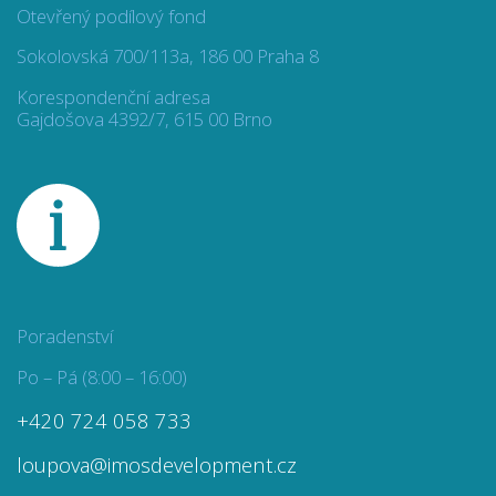
Otevřený podílový fond
Sokolovská 700/113a, 186 00 Praha 8
Korespondenční adresa
Gajdošova 4392/7, 615 00 Brno
Poradenství
Po – Pá (8:00 – 16:00)
+420 724 058 733
loupova@imosdevelopment.cz