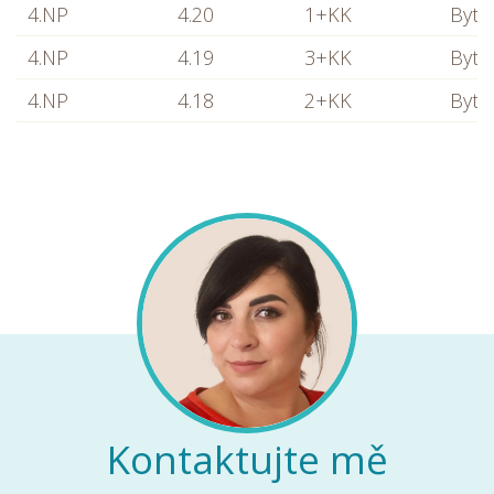
4.NP
4.20
1+KK
Byt
4.NP
4.19
3+KK
Byt
4.NP
4.18
2+KK
Byt
Kontaktujte mě