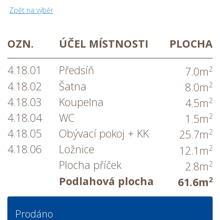
Zpět na výběr
OZN.
ÚČEL MÍSTNOSTI
PLOCHA
4.18.01
Předsíň
2
7.0m
4.18.02
Šatna
2
8.0m
4.18.03
Koupelna
2
4.5m
4.18.04
WC
2
1.5m
4.18.05
Obývací pokoj + KK
2
25.7m
4.18.06
Ložnice
2
12.1m
Plocha příček
2
2.8m
Podlahová plocha
2
61.6m
Prodáno