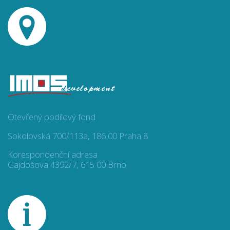
Otevřený podílový fond
Sokolovská 700/113a, 186 00 Praha 8
Korespondenční adresa
Gajdošova 4392/7, 615 00 Brno